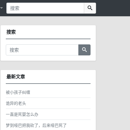
搜索
最新文章
被小孩子纠缠
诡异的老头
一直是死婴怎么办
梦到哑巴把我砍了，后来哑巴死了