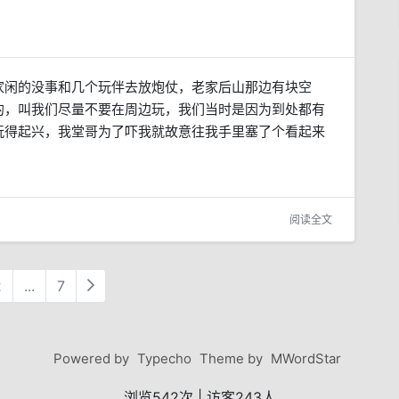
家闲的没事和几个玩伴去放炮仗，老家后山那边有块空
的，叫我们尽量不要在周边玩，我们当时是因为到处都有
玩得起兴，我堂哥为了吓我就故意往我手里塞了个看起来
阅读全文
2
...
7
Powered by
Typecho
Theme by
MWordStar
浏览
542
次
|
访客
243
人