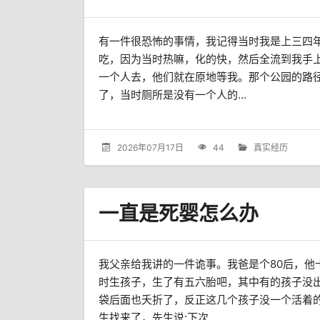
有一件很恐怖的事情，我记得当时我是上三四
吃，因为当时热嘛，化的快，然后全流到我手
一个人去，他们就在原地等我。那个公园的路
了，当时厕所是没有一个人的...
2026年07月17日
44
真实经历
一直是死婴怎么办
我父亲给我讲的一件诡事。我爸是个80后，他
时生孩子，生了有五六胎吧，其中有的孩子没
袋后面也夭折了，反正这几个孩子没一个活着
生找来了，先生说:下次...